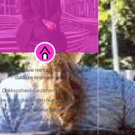
Overheid, doe niet zo moeilijk en geef
dakloze kinderen een huis
Dakloosheid Gezinnen met kinderen
die geen dak boven hun hoofd hebben,
moeten aan allerlei bureaucratische
voorwaarden…