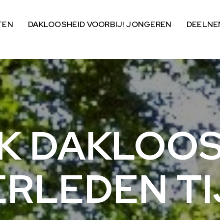
TEN
DAKLOOSHEID VOORBIJ! JONGEREN
DEELNE
K
DAKLOOS
ERLEDEN TI