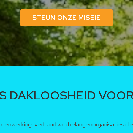
STEUN ONZE MISSIE
IS DAKLOOSHEID VOOR
k samenwerkingsverband van belangenorganisaties di