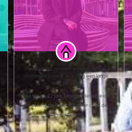
Persbericht: nieuwe woonwet stap
voorwaarts, maar er is nog een lange
weg te gaan
Den Haag, 22 juni, Morgen debatteert
en stemt de Eerste Kamer over de
Wet versterking…