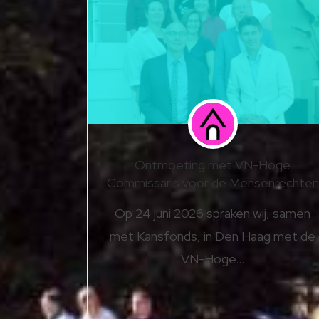
Ontmoeting met VN-Hoge
Commissaris voor de Mensenrechten
Op 24 juni 2026 spraken wij, samen
met Kansfonds, in Den Haag met de
VN-Hoge…