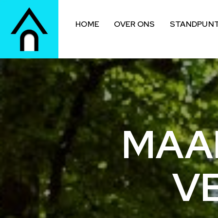
HOME
OVER ONS
STANDPUN
MAA
V