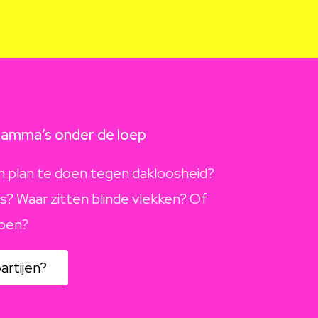
gramma’s onder de loep
van plan te doen tegen dakloosheid?
es? Waar zitten blinde vlekken? Of
ppen?
artijen?