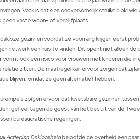
kunnen aantonen dat zij minstens drie jaar wonen in de 
anvragen. Vaak is dat een onoverkomelijk struikelblok: wie 
 geen vaste woon- of verblijfplaats.
akloze gezinnen voordat ze voorrang krijgen eerst prob
gen netwerk een huis te vinden. Dit opent niet alleen de 
ar vormt ook een risico voor vrouwen met kinderen die in
relatie zitten. De maatregel kan ervoor zorgen dat zij lan
uatie blijven, omdat ze geen alternatief hebben.
e drempels zorgen ervoor dat kwetsbare gezinnen tussen 
orden, geheel tegen de geest van het besluit van de Twe
ssen bureaucratische regelingen.
al Actieplan Dakloosheid
beloofde de overheid een paar 