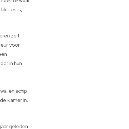
gemeente waar
dakloos is,
eren zelf
deur voor
 een
ger in hun
wal en schip
ede Kamer in,
jaar geleden