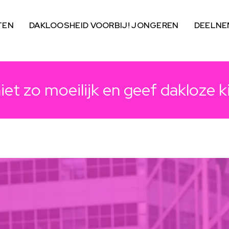
TEN
DAKLOOSHEID VOORBIJ! JONGEREN
DEELNE
iet zo moeilijk en geef dakloze k