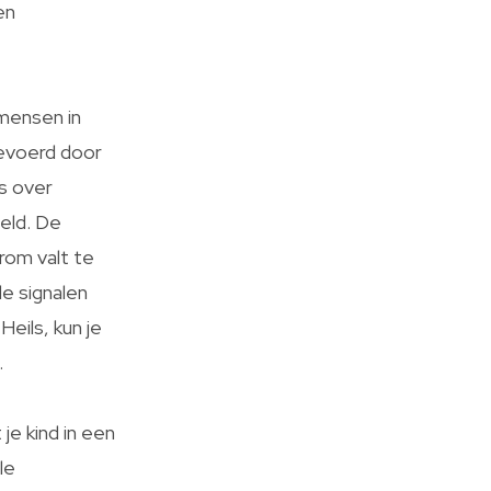
en
 mensen in
tgevoerd door
s over
teld. De
arom valt te
de signalen
eils, kun je
.
je kind in een
le