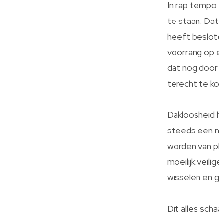
In rap tempo 
te staan. Dat
heeft beslote
voorrang op e
dat nog door 
terecht te ko
Dakloosheid 
steeds een n
worden van pl
moeilijk veil
wisselen en 
Dit alles sch