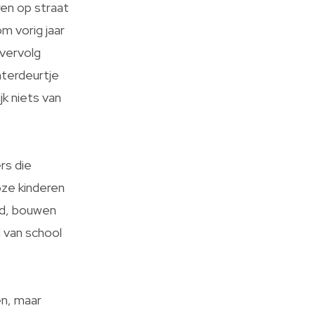
ren op straat
m vorig jaar
 vervolg
hterdeurtje
jk niets van
rs die
oze kinderen
ld, bouwen
d van school
en, maar