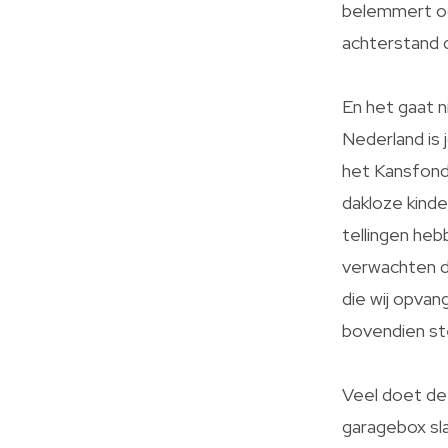
belemmert oo
achterstand d
En het gaat n
Nederland is j
het Kansfond
dakloze kinde
tellingen heb
verwachten da
die wij opvan
bovendien ste
Veel doet de 
garagebox sla