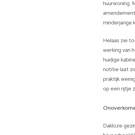
huurwoning. 
amendement a
minderjarige 
Helaas zei to
werking van 
huidige kabin
notitie laat z
praktijk weini
op een rijtje
Onoverkomeli
Dakloze gezi