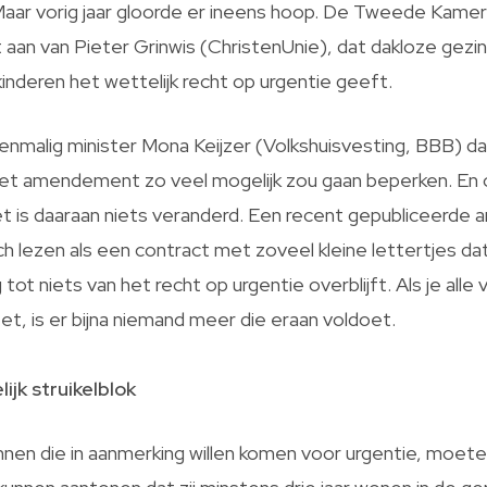
Maar vorig jaar gloorde er ineens hoop. De Tweede Kame
an van Pieter Grinwis (ChristenUnie), dat dakloze gezi
kinderen het wettelijk recht op urgentie geeft.
enmalig minister Mona Keijzer (Volkshuisvesting, BBB) d
het amendement zo veel mogelijk zou gaan beperken. En 
et is daaraan niets veranderd. Een recent gepubliceerde a
ich lezen als een contract met zoveel kleine lettertjes dat
g tot niets van het recht op urgentie overblijft. Als je all
 zet, is er bijna niemand meer die eraan voldoet.
jk struikelblok
nnen die in aanmerking willen komen voor urgentie, moet