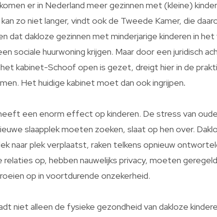
komen er in Nederland meer gezinnen met (kleine) kinde
 kan zo niet langer, vindt ook de Tweede Kamer, die daaro
n dat dakloze gezinnen met minderjarige kinderen in het
en sociale huurwoning krijgen. Maar door een juridisch ac
het kabinet-Schoof open is gezet, dreigt hier in de prakti
men. Het huidige kabinet moet dan ook ingrijpen
.
heeft een enorm effect op kinderen. De stress van oude
ieuwe slaapplek moeten zoeken, slaat op hen over. Dakl
ek naar plek verplaatst, raken telkens opnieuw ontworte
ige relaties op, hebben nauwelijks privacy, moeten geregel
groeien op in voortdurende onzekerheid.
aadt niet alleen de fysieke gezondheid van dakloze kinder