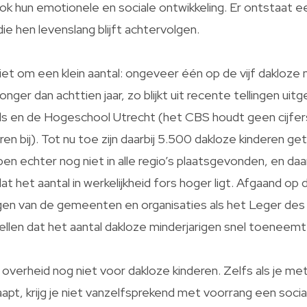
k hun emotionele en sociale ontwikkeling. Er ontstaat e
ie hen levenslang blijft achtervolgen.
iet om een klein aantal: ongeveer één op de vijf dakloze
onger dan achttien jaar, zo blijkt uit recente tellingen ui
s en de Hogeschool Utrecht (het CBS houdt geen cijfer
ren bij). Tot nu toe zijn daarbij 5.500 dakloze kinderen ge
ben echter nog niet in alle regio’s plaatsgevonden, en da
t het aantal in werkelijkheid fors hoger ligt. Afgaand op 
gen van de gemeenten en organisaties als het Leger des H
llen dat het aantal dakloze minderjarigen snel toeneemt
overheid nog niet voor dakloze kinderen. Zelfs als je met 
apt, krijg je niet vanzelfsprekend met voorrang een socia