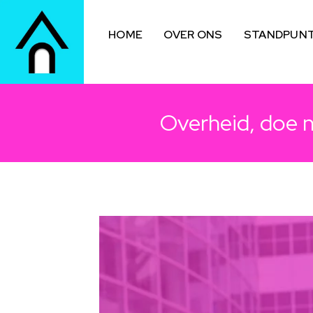
HOME
OVER ONS
STANDPUN
Overheid, doe n