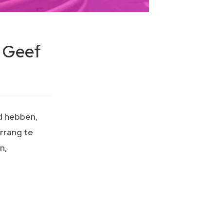
n Geef
d hebben,
rrang te
n,