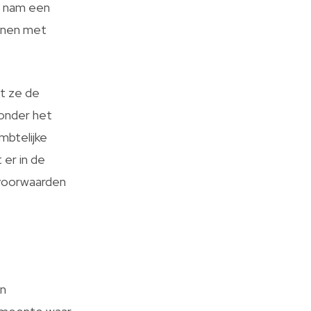
r nam een
nnen met
at ze de
onder het
mbtelijke
 er in de
e voorwaarden
en