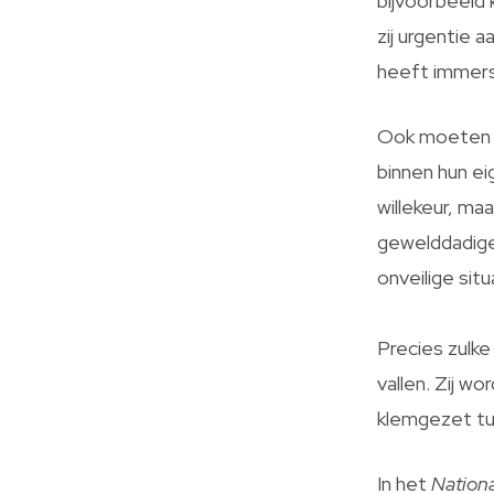
bijvoorbeeld 
zij urgentie a
heeft immers
Ook moeten d
binnen hun ei
willekeur, ma
gewelddadige 
onveilige sit
Precies zulk
vallen. Zij w
klemgezet tu
In het
Nationa