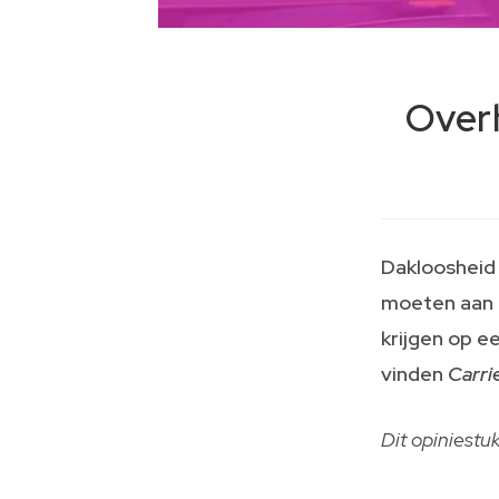
Overh
Dakloosheid
moeten aan 
krijgen op 
vinden
Carri
Dit opiniest